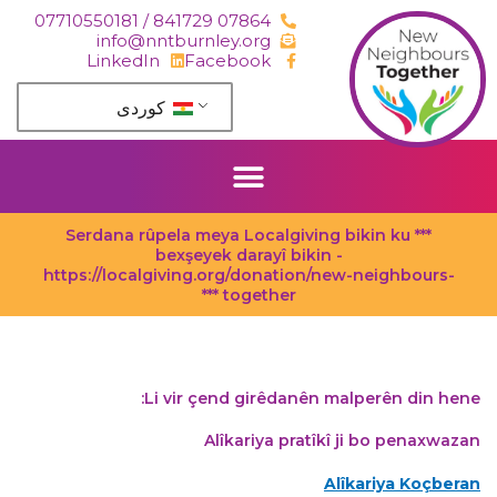
J
07864 841729 / 07710550181
naverok
info@nntburnley.org
derba
LinkedIn
Facebook
bibi
كوردی‎
*** Serdana rûpela meya Localgiving bikin ku
bexşeyek darayî bikin -
https://localgiving.org/donation/new-neighbours-
together ***
Li vir çend girêdanên malperên din hene:
Alîkariya pratîkî ji bo penaxwazan
Alîkariya Koçberan