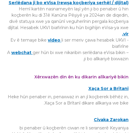
Serlêdana ji bo eVisa (rewşa koçberiya serhêl / dîjîtal)
Hemî kartên nasnameyên laşî yên ji bo penaber û hin
koçberên ku di 31ê Kanûna Pêşiyê ya 2024an de diqedin,
divê statuya xwe ya qanûnî veguherînin pergala koçberiya
dîjîtal. Hesabek UKVI biafirînin ku hûn bigihîjin eVisa-ya xwe
vir.
video
li ser meriv çawa hesabek UKVI
- Ev ê temaşe bike
biafirîne
webchat
ger hûn bi xwe nikaribin serlêdana eVisa bikin
– A
ji bo alîkariyê bixwazin.
Xêrxwazên din ên ku dikarin alîkariyê bikin
Xaça Sor a Brîtanî
Heke hûn penaber in, penaxwaz in an jî koçberek bêhêz in,
Xaça Sor a Brîtanî dikare alîkariya we bike.
Civaka Zarokan
bi penaber û koçberên ciwan re li seranserê Keyaniya