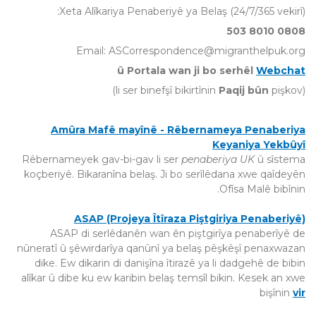
Xeta Alîkariya Penaberiyê ya Belaş (24/7/365 vekirî):
0808 8010 503
Email:
ASCorrespondence@migranthelpuk.org
û Portala wan ji bo serhêl
Webchat
Paqij bûn
pişkov)
(li ser binefşî bikirtînin
Amûra Mafê mayînê - Rêbernameya Penaberiya
Keyaniya Yekbûyî
Rêbernameyek gav-bi-gav li ser
penaberiya UK
û sîstema
koçberiyê. Bikaranîna belaş. Ji bo serîlêdana xwe qaîdeyên
Ofîsa Malê bibînin.
ASAP (Projeya Îtîraza Piştgiriya Penaberiyê)
ASAP di serlêdanên wan ên piştgirîya penaberîyê de
nûneratî û şêwirdarîya qanûnî ya belaş pêşkêşî penaxwazan
dike. Ew dikarin di danişîna îtirazê ya li dadgehê de bibin
alîkar û dibe ku ew karibin belaş temsîl bikin. Kesek an xwe
bişînin
vir