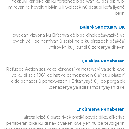
Yekbûyî kar dike da ku fersendê bide wan ku baş bibin, bi
mirovan re hevdîtin bikin û li welatek nû dest bi kêfa jiyanê
bikin.
Bajarê Sanctuary UK
xwedan vîzyona ku Brîtanya dê bibe cîhek pêşwaziyê ya
ewlehiyê ji bo hemîyan û serbilind e ku pîrozgeh pêşkêşî
mirovên ku ji tundî û zordariyê direvin.
Çalakiya Penaberan
Refugee Action saziyeke xêrxwazî ya neteweyî ya serbixwe
ye ku di sala 1981 de hatiye damezrandin û şîret û piştgirî
dide penaber û penaxwazan li Brîtanyayê û ji bo pergalek
penaberiyê ya adil kampanyayan dike.
Encûmena Penaberan
şîreta krîzê û piştgiriyek pratîkî peyda dike, alîkariya
penaberan dike ku di nav civakên xwe yên nû de tevbigerin