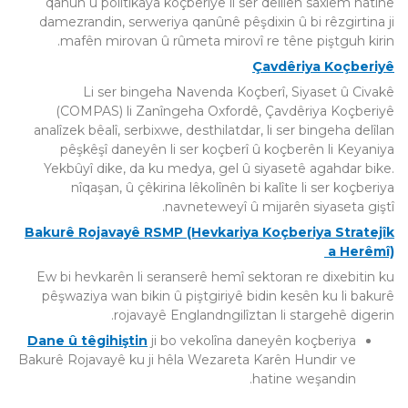
qanûn û polîtîkaya koçberiyê li ser delîlên saxlem hatine
damezrandin, serweriya qanûnê pêşdixin û bi rêzgirtina ji
mafên mirovan û rûmeta mirovî re têne piştguh kirin.
Çavdêriya Koçberiyê
Li ser bingeha Navenda Koçberî, Siyaset û Civakê
(COMPAS) li Zanîngeha Oxfordê, Çavdêriya Koçberiyê
analîzek bêalî, serbixwe, desthilatdar, li ser bingeha delîlan
pêşkêşî daneyên li ser koçberî û koçberên li Keyaniya
Yekbûyî dike, da ku medya, gel û siyasetê agahdar bike.
nîqaşan, û çêkirina lêkolînên bi kalîte li ser koçberiya
navneteweyî û mijarên siyaseta giştî.
Bakurê Rojavayê RSMP (Hevkariya Koçberiya Stratejîk
a Herêmî)
Ew bi hevkarên li seranserê hemî sektoran re dixebitin ku
pêşwaziya wan bikin û piştgiriyê bidin kesên ku li bakurê
rojavayê Englandngilîztan li stargehê digerin.
Dane û têgihiştin
ji bo vekolîna daneyên koçberiya
Bakurê Rojavayê ku ji hêla Wezareta Karên Hundir ve
hatine weşandin.