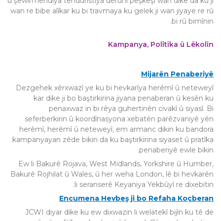
û şêwirmendiya tenduristiya derûnî pêşkêşî wan dike da ku ji
wan re bibe alîkar ku bi travmaya ku gelek ji wan jiyaye re rû
bi rû bimînin.
Kampanya, Polîtîka û Lêkolîn
Mijarên Penaberiyê
Dezgehek xêrxwazî ye ku bi hevkarîya herêmî û neteweyî
kar dike ji bo baştirkirina jiyana penaberan û kesên ku
penaxwaz in bi rêya guhertinên civakî û siyasî. Bi
seferberkirin û koordînasyona xebatên parêzvaniyê yên
herêmî, herêmî û neteweyî, em armanc dikin ku bandora
kampanyayan zêde bikin da ku baştirkirina siyaset û pratîka
penaberiyê ewle bikin.
Ew li Bakurê Rojava, West Midlands, Yorkshire û Humber,
Bakurê Rojhilat û Wales, û her weha London, lê bi hevkarên
li seranserê Keyaniya Yekbûyî re dixebitin.
Encumena Hevbeş ji bo Refaha Koçberan
JCWI diyar dike ku ew dixwazin li welatekî bijîn ku tê de