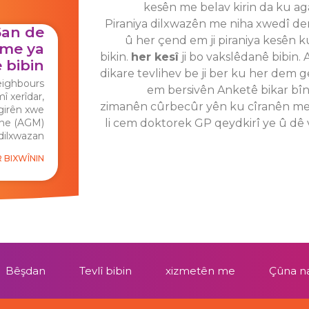
kesên me belav kirin da ku aga
Piraniya dilxwazên me niha xwedî de
6an de
û her çend em ji piraniya kesên ku 
 me ya
bikin.
her kesî
ji bo vakslêdanê bibin.
 bibin
dikare tevlihev be ji ber ku her dem 
eighbours
em bersivên Anketê bikar bîni
î xerîdar,
zimanên cûrbecûr yên ku cîranên me yê
tgirên xwe
ane (AGM)
li cem doktorek GP qeydkirî ye û dê
dilxwazan.
 BIXWÎNIN
Bêşdan
Tevlî bibin
xizmetên me
Çûna n