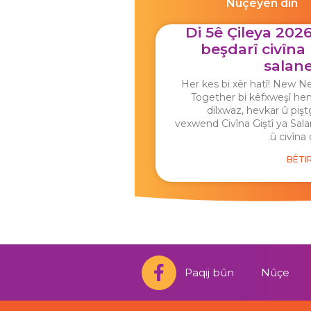
Nûçeyên din
Di 5ê Çileya 202
beşdarî civîna
salane
Her kes bi xêr hatî! New N
Together bi kêfxweşî hem
dilxwaz, hevkar û piş
vexwend Civîna Giştî ya Sal
û civîna 
BÊTIR
F
Paqij bûn
Nûçe
a
c