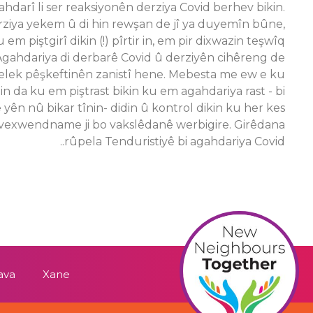
hdarî li ser reaksiyonên derziya Covid berhev bikin.
rziya yekem û di hin rewşan de jî ya duyemîn bûne,
em piştgirî dikin (!) pîrtir in, em pir dixwazin teşwîq
 Agahdariya di derbarê Covid û derziyên cihêreng de
gelek pêşkeftinên zanistî hene. Mebesta me ew e ku
n da ku em piştrast bikin ku em agahdariya rast - bi
n nû bikar tînin- didin û kontrol dikin ku her kes
 vexwendname ji bo vakslêdanê werbigire. Girêdana
rûpela Tenduristiyê bi agahdariya Covid..
ava
Xane