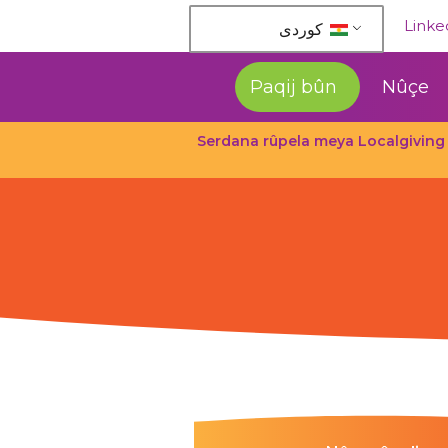
Linke
كوردی‎
Paqij bûn
Nûçe
*** Serdana rûpela meya Localgivi