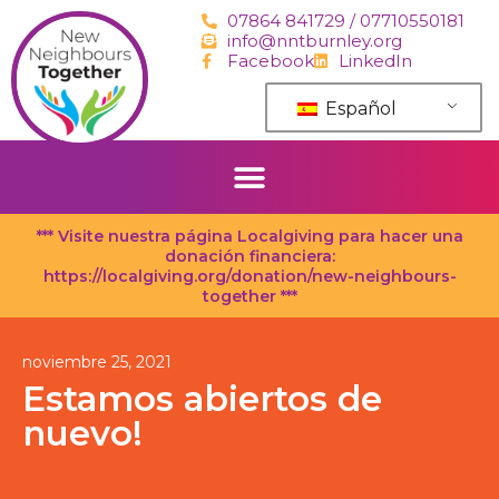
saltar
07864 841729 / 07710550181
al
info@nntburnley.org
contenido
Facebook
LinkedIn
Español
*** Visite nuestra página Localgiving para hacer una
donación financiera:
https://localgiving.org/donation/new-neighbours-
together ***
noviembre 25, 2021
Estamos abiertos de
nuevo!