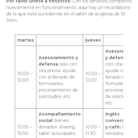
Por favor únete a nosotros:
Con los servicios completos
nuevamente en funcionamiento, aquí hay un recordatorio
de lo que está sucediendo en el salón de la iglesia de St
John:
martes
jueves
Asesoramien
Asesoramiento y
y defensa
sol
defensa
solo con
con cita previa:
cita previa: ayuda
ayuda con el
10:00 –
10:00 –
con el llenado de
llenado de
12:00
12:00
formularios,
formularios,
procesamiento de
procesamiento
solicitudes, etc.
de solicitudes,
etc.
Acompañamiento
Inglés
social:
bienes
conversacion
13:00 –
donados 'sharing
10:00 –
y café:
No
15:00
table' actividades
11:30
necesita