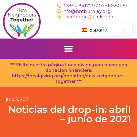
saltar
07864 841729 / 07710550181
al
info@nntburnley.org
contenido
Facebook
LinkedIn
Español
*** Visite nuestra página Localgiving para hacer una
donación financiera:
https://localgiving.org/donation/new-neighbours-
together ***
julio 3, 2021
Noticias del drop-in: abril
– junio de 2021