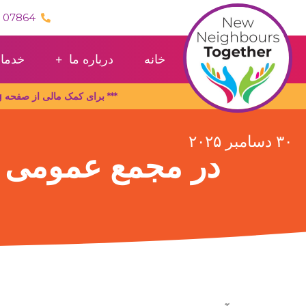
فتن
07864 841729 / 07710550181
ه
حتوا
خانه
درباره ما
خدما
*** برای کمک مالی از صفحه Localgiving ما دیدن کنید - https://localgiving.org/donation/new-neighbours-together ***
۳۰ دسامبر ۲۰۲۵