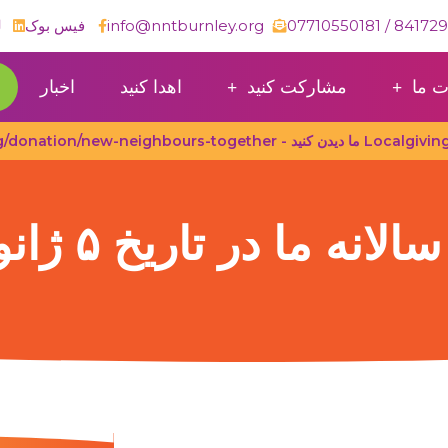
info@nntburnley.org
فیس بوک
ل
ت ما
مشارکت کنید
اهدا کنید
اخبار