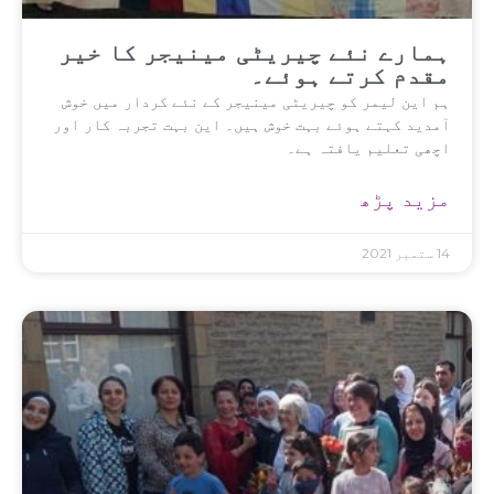
ہمارے نئے چیریٹی مینیجر کا خیر
مقدم کرتے ہوئے۔
ہم این لیمر کو چیریٹی مینیجر کے نئے کردار میں خوش
آمدید کہتے ہوئے بہت خوش ہیں۔ این بہت تجربہ کار اور
اچھی تعلیم یافتہ ہے۔
مزید پڑھ
14 ستمبر 2021