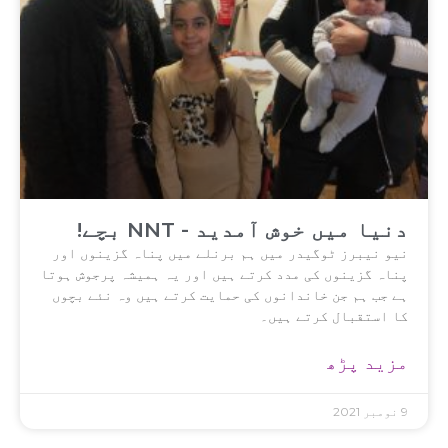
دنیا میں خوش آمدید - NNT بچے!
نیو نیبرز ٹوگیدر میں ہم برنلے میں پناہ گزینوں اور
پناہ گزینوں کی مدد کرتے ہیں اور یہ ہمیشہ پرجوش ہوتا
ہے جب ہم جن خاندانوں کی حمایت کرتے ہیں وہ نئے بچوں
کا استقبال کرتے ہیں۔
مزید پڑھ
9 نومبر 2021