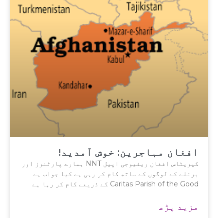
افغان مہاجرین: خوش آمدید!
کیریٹاس افغان ریفیوجی اپیل NNT ہمارے پارٹنرز اور
برنلے کے لوگوں کے ساتھ کام کر رہی ہے کیا جواب ہے
Caritas Parish of the Good کے ذریعے کام کر رہا ہے
مزید پڑھ