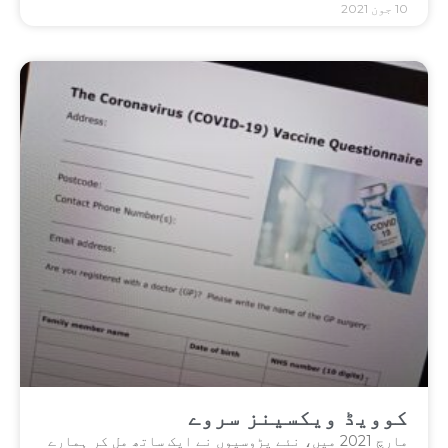
10 جون 2021
کوویڈ ویکسینز سروے
مارچ 2021 میں، نئے پڑوسیوں نے ایک ساتھ مل کر ہمارے