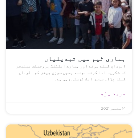
ہماری ٹیم میں تبدیلیاں
الوداع کہتے ہوئے اور ہمارے ایکٹنگ پروجیکٹ مینیجر
کا شکریہ ادا کرتے ہوئے، ہمیں سوزن بینز کو الوداع
کہنا پڑا۔ سوسن ایک ٹرسٹی رہی ہے۔
مزید پڑھ
14 ستمبر 2021