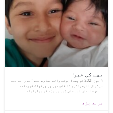
بچے کی خبر!
4 جون 2021 کو پیدا ہونے والے ہمارے نئے آنے والے بچے
میگوئل الیجینڈرو کا خاص طور پر پرتپاک خیرمقدم۔
تمام خاندان اور خاص طور پر بڑے کو مبارکباد
مزید پڑھ