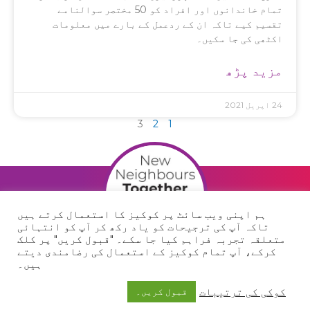
تمام خاندانوں اور افراد کو 50 مختصر سوالنامے
تقسیم کیے تاکہ ان کے ردعمل کے بارے میں معلومات
اکٹھی کی جا سکیں۔
مزید پڑھ
24 اپریل 2021
3
2
1
ہم اپنی ویب سائٹ پر کوکیز کا استعمال کرتے ہیں
تاکہ آپ کی ترجیحات کو یاد رکھ کر آپ کو انتہائی
متعلقہ تجربہ فراہم کیا جا سکے۔ "قبول کریں" پر کلک
کرکے، آپ تمام کوکیز کے استعمال کی رضامندی دیتے
F
ہیں۔
a
کوکی کی ترتیبات
c
قبول کریں۔
© 2023 نئے پڑوسی ایک ساتھ۔
چیریٹی نمبر: 1179812
کوکی پالیسی