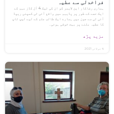
فراخدلی سے عطیہ
ہماری رضاکار این لایمر کو ان کی ٹیک 4 آل کڈز مہم کے
ایک حصے کے طور پر پڈیہم میں واقع آئی ٹی کمپنی ریپڈ
آئی ٹی سے جون میں ہمارے ایک طالب علم کے لیے لیپ ٹاپ
کا عطیہ ملنے پر بہت خوشی ہوئی۔
مزید پڑھ
4 جولائی 2021