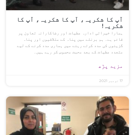
آپ کا شکریہ، آپ کا شکریہ، آپ کا
شکریہ!
ہمارا خیراتی ادارہ عطیات اور رضاکارانہ تعاون پر
قائم ہے۔ ہم برنلے میں پناہ کے متلاشیوں اور پناہ
گزینوں کی مدد کرتے رہنے میں ہماری مدد کرنے کے لیے
متعدد عطیات کے بعد محبت محسوس کر رہے ہیں۔
مزید پڑھ
17 نومبر 2021