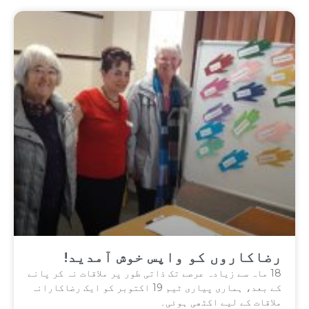
رضاکاروں کو واپس خوش آمدید!
18 ماہ سے زیادہ عرصے تک ذاتی طور پر ملاقات نہ کر پانے
کے بعد، ہماری پیاری ٹیم 19 اکتوبر کو ایک رضاکارانہ
ملاقات کے لیے اکٹھی ہوئی۔