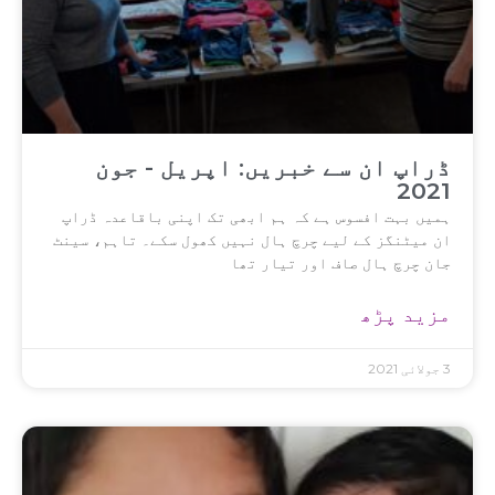
ڈراپ ان سے خبریں: اپریل - جون
2021
ہمیں بہت افسوس ہے کہ ہم ابھی تک اپنی باقاعدہ ڈراپ
ان میٹنگز کے لیے چرچ ہال نہیں کھول سکے۔ تاہم، سینٹ
جان چرچ ہال صاف اور تیار تھا
مزید پڑھ
3 جولائی 2021