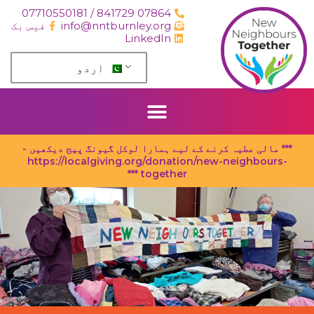
واد
07864 841729 / 07710550181
ر
info@nntburnley.org
فیس بک
ائیں۔
LinkedIn
اردو
*** مالی عطیہ کرنے کے لیے ہمارا لوکل گیونگ پیج دیکھیں -
https://localgiving.org/donation/new-neighbours-
together ***