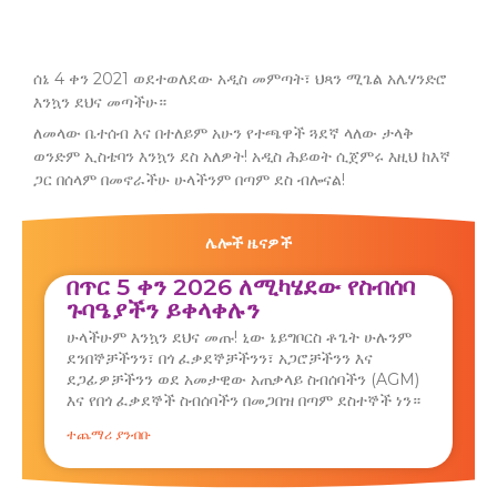
ሰኔ 4 ቀን 2021 ወደተወለደው አዲስ መምጣት፣ ህጻን ሚጌል አሌሃንድሮ
እንኳን ደህና መጣችሁ።
ለመላው ቤተሰብ እና በተለይም አሁን የተጫዋች ጓደኛ ላለው ታላቅ
ወንድም ኢስቴባን እንኳን ደስ አለዎት! አዲስ ሕይወት ሲጀምሩ እዚህ ከእኛ
ጋር በሰላም በመኖራችሁ ሁላችንም በጣም ደስ ብሎናል!
ሌሎች ዜናዎች
በጥር 5 ቀን 2026 ለሚካሄደው የስብሰባ
ጉባዔያችን ይቀላቀሉን
ሁላችሁም እንኳን ደህና መጡ! ኒው ኔይግቦርስ ቶጌት ሁሉንም
ደንበኞቻችንን፣ በጎ ፈቃደኞቻችንን፣ አጋሮቻችንን እና
ደጋፊዎቻችንን ወደ አመታዊው አጠቃላይ ስብሰባችን (AGM)
እና የበጎ ፈቃደኞች ስብሰባችን በመጋበዝ በጣም ደስተኞች ነን።
ተጨማሪ ያንብቡ