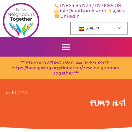
ወደ
07864 841729 / 07710550181
ይዘት
info@nntburnley.org
ፌስቡክ
ዝለል
LinkedIn
አማርኛ
*** የገንዘብ ልገሳ ለማድረግ የአካባቢ ሰጪ ገጻችንን ይጎብኙ -
https://localgiving.org/donation/new-neighbours-
together ***
ሰኔ 10፣ 2021
የህጻን ዜና!